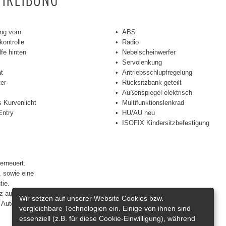
ng vorn
ABS
kontrolle
Radio
lfe hinten
Nebelscheinwerfer
Servolenkung
t
Antriebsschlupfregelung
ter
Rücksitzbank geteilt
Außenspiegel elektrisch
 Kurvenlicht
Multifunktionslenkrad
Entry
HU/AU neu
ISOFIX Kindersitzbefestigung
erneuert.
, sowie eine
tie.
 auf Stahlfelgen.
Wir setzen auf unserer Website Cookies bzw.
e Autohaus.
vergleichbare Technologien ein. Einige von ihnen sind
essenziell (z.B. für diese Cookie-Einwilligung), während