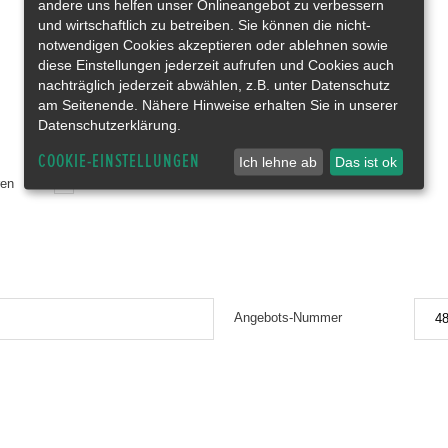
andere uns helfen unser Onlineangebot zu verbessern
und wirtschaftlich zu betreiben. Sie können die nicht-
notwendigen Cookies akzeptieren oder ablehnen sowie
diese Einstellungen jederzeit aufrufen und Cookies auch
nachträglich jederzeit abwählen, z.B. unter Datenschutz
am Seitenende. Nähere Hinweise erhalten Sie in unserer
Datenschutzerklärung.
COOKIE-EINSTELLUNGEN
Ich lehne ab
Das ist ok
ren
Bitte um Rückruf
Angebots-Nummer