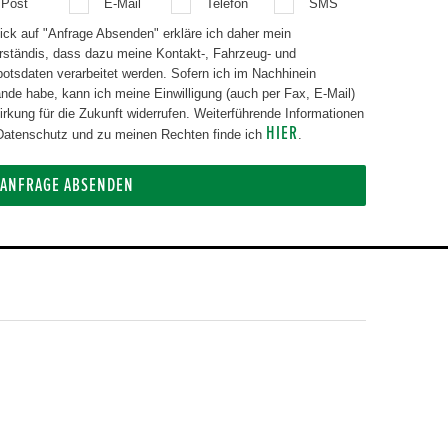
Post
E-Mail
Telefon
SMS
lick auf "Anfrage Absenden" erkläre ich daher mein
rständis, dass dazu meine Kontakt-, Fahrzeug- und
aten verarbeitet werden. Sofern ich im Nachhinein
nde habe, kann ich meine Einwilligung (auch per Fax, E-Mail)
g für die Zukunft widerrufen. Weiterführende Informationen
HIER
atenschutz und zu meinen Rechten finde ich
.
ANFRAGE ABSENDEN