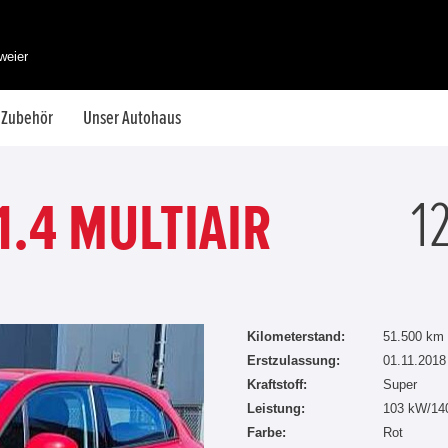
weier
& Zubehör
Unser Autohaus
1
1.4 MULTIAIR
Kilometerstand:
51.500 km
Erstzulassung:
01.11.2018
Kraftstoff:
Super
Leistung:
103 kW/14
Farbe:
Rot