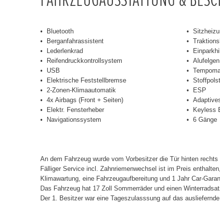
Bluetooth
Sitzheizu
Berganfahrassistent
Traktions
Lederlenkrad
Einparkhi
Reifendruckkontrollsystem
Alufelgen
USB
Tempoma
Elektrische Feststellbremse
Stoffpols
2-Zonen-Klimaautomatik
ESP
4x Airbags (Front + Seiten)
Adaptives
Elektr. Fensterheber
Keyless 
Navigationssystem
6 Gänge
An dem Fahrzeug wurde vom Vorbesitzer die Tür hinten rechts 
Fälliger Service incl. Zahnriemenwechsel ist im Preis enthalten
Klimawartung, eine Fahrzeugaufbereitung und 1 Jahr Car-Garan
Das Fahrzeug hat 17 Zoll Sommerräder und einen Winterradsatz
Der 1. Besitzer war eine Tageszulasssung auf das ausliefernd