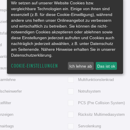
Wir setzen auf unserer Website Cookies bzw.
vergleichbare Technologien ein. Einige von ihnen sind
spiegel elektr. anklappbar
Elektr. Fensterheber
essenziell (z.B. für diese Cookie-Einwilligung), während
andere uns helfen unser Onlineangebot zu verbessern
zierbar
Freisprecheinrichtung
und wirtschaftlich zu betreiben. Sie können die nicht-
notwendigen Cookies akzeptieren oder ablehnen sowie
tsfahrzeug
Gepr. Gebrauchtwagen
diese Einstellungen jederzeit aufrufen und Cookies auch
nachträglich jederzeit abwählen, z.B. unter Datenschutz
d
iPod Vorbereitung
am Seitenende. Nähere Hinweise erhalten Sie in unserer
Datenschutzerklärung.
aanlage
Komfort-Paket
COOKIE-EINSTELLUNGEN
Ich lehne ab
Das ist ok
rausstattung
Lendenstütze
larmlehne
Multifunktionslenkrad
lscheinwerfer
Notrufsystem
elfilter
PCS (Pre Collision System)
Anzeigen
Rücksitz Multimediasystem
nairbags
Servolenkung