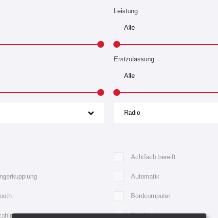
Leistung
Erstzulassung
Radio
Achtfach bereift
ngerkupplung
Automatik
ooth
Bordcomputer
zahlmesser
Durchladesystem