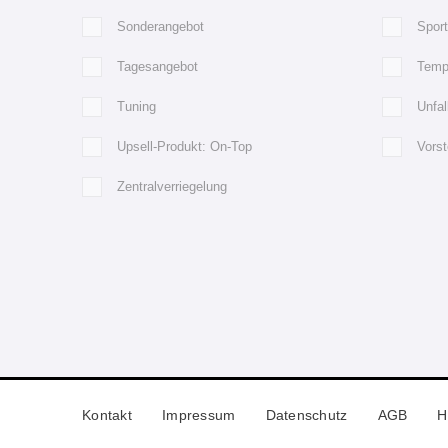
Sonderangebot
Spor
Tagesangebot
Temp
Tuning
Unfa
Upsell-Produkt: On-Top
Vorst
Zentralverriegelung
Kontakt
Impressum
Datenschutz
AGB
H