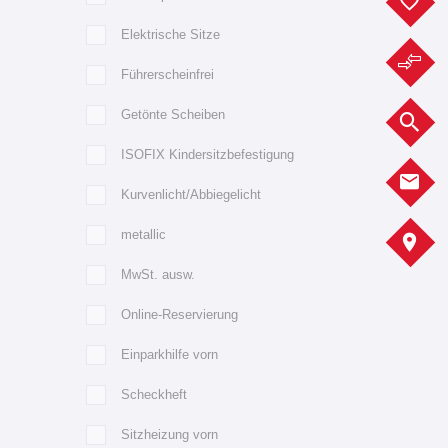
F
Elektrische Sitze
F
Führerscheinfrei
Getönte Scheiben
F
ISOFIX Kindersitzbefestigung
K
Kurvenlicht/Abbiegelicht
metallic
A
MwSt. ausw.
Online-Reservierung
Einparkhilfe vorn
Scheckheft
Sitzheizung vorn