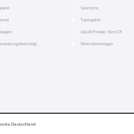
tpaket
Sportsitze
omat
Topangebot
llwagen
Upsell-Produkt: Best-Of
euerabzugsberechtigt
Werksdienstwagen
onda Deutschland