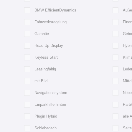
BMW EfficientDynamics
Außen
Fahrwerksregelung
Finan
Garantie
Gebo
Head-Up-Display
Hybri
Keyless Start
Klim
Leasingfähig
Lede
mit Bild
Mitte
Navigationssystem
Nebe
Einparkhilfe hinten
Partik
Plugin Hybrid
alle 
Schiebedach
Seite