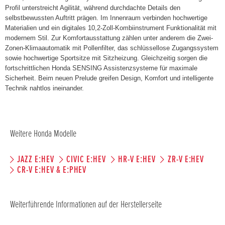
Profil unterstreicht Agilität, während durchdachte Details den
selbstbewussten Auftritt prägen. Im Innenraum verbinden hochwertige
Materialien und ein digitales 10,2-Zoll-Kombiinstrument Funktionalität mit
modernem Stil. Zur Komfortausstattung zählen unter anderem die Zwei-
Zonen-Klimaautomatik mit Pollenfilter, das schlüssellose Zugangssystem
sowie hochwertige Sportsitze mit Sitzheizung. Gleichzeitig sorgen die
fortschrittlichen Honda SENSING Assistenzsysteme für maximale
Sicherheit. Beim neuen Prelude greifen Design, Komfort und intelligente
Technik nahtlos ineinander.
Weitere Honda Modelle
JAZZ E:HEV
CIVIC E:HEV
HR-V E:HEV
ZR-V E:HEV
CR-V E:HEV & E:PHEV
Weiterführende Informationen auf der Herstellerseite