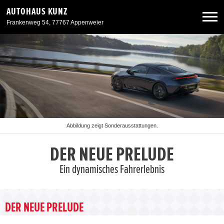
AUTOHAUS KUNZ
Frankenweg 54, 77767 Appenweier
Neuwagen
Gebrauchtwagen
Angebote
Abbildung zeigt Sonderausstattungen.
Service & Zubehör
DER NEUE PRELUDE
Ein dynamisches Fahrerlebnis
Unser Autohaus
DER NEUE PRELUDE