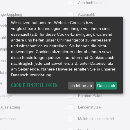
Achtfach bereift
ngerkupplung
Automatik
Wir setzen auf unserer Website Cookies bzw.
ooth
Bordcomputer
vergleichbare Technologien ein. Einige von ihnen sind
essenziell (z.B. für diese Cookie-Einwilligung), während
zahlmesser
Durchladesystem
andere uns helfen unser Onlineangebot zu verbessern
und wirtschaftlich zu betreiben. Sie können die nicht-
spiegel elektr. anklappbar
Elektr. Fensterheber
notwendigen Cookies akzeptieren oder ablehnen sowie
diese Einstellungen jederzeit aufrufen und Cookies auch
zierbar
Freisprecheinrichtung
nachträglich jederzeit abwählen, z.B. unter Datenschutz
am Seitenende. Nähere Hinweise erhalten Sie in unserer
tsfahrzeug
Gepr. Gebrauchtwagen
Datenschutzerklärung.
d
iPod Vorbereitung
COOKIE-EINSTELLUNGEN
Ich lehne ab
Das ist ok
aanlage
Komfort-Paket
rausstattung
Lendenstütze
larmlehne
Multifunktionslenkrad