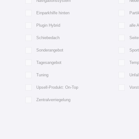
Navigationssystem
Nebe
Einparkhilfe hinten
Partik
Plugin Hybrid
alle 
Schiebedach
Seite
Sonderangebot
Spor
Tagesangebot
Temp
Tuning
Unfa
Upsell-Produkt: On-Top
Vorst
Zentralverriegelung