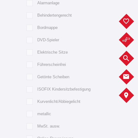
Alarmanlage
Behindertengerecht
F
Bordmappe
F
DVD-Spieler
Elektrische Sitze
F
Führerscheinfrei
K
Getönte Scheiben
ISOFIX Kindersitzbefestigung
A
Kurvenlicht/Abbiegelicht
metallic
MwSt. ausw.