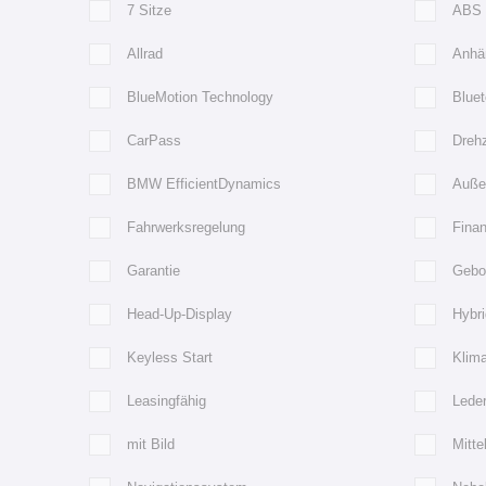
7 Sitze
ABS
Allrad
Anhä
BlueMotion Technology
Bluet
CarPass
Dreh
BMW EfficientDynamics
Außen
Fahrwerksregelung
Finan
Garantie
Gebo
Head-Up-Display
Hybri
Keyless Start
Klim
Leasingfähig
Lede
mit Bild
Mitte