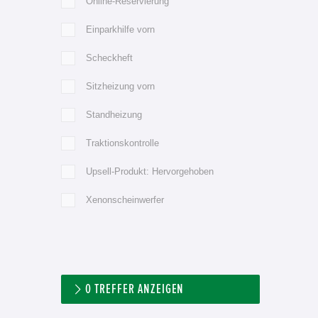
Online-Reservierung
Einparkhilfe vorn
Scheckheft
Sitzheizung vorn
Standheizung
Traktionskontrolle
Upsell-Produkt: Hervorgehoben
Xenonscheinwerfer
0
TREFFER ANZEIGEN