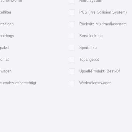
lscheinwerfer
Notrufsystem
elfilter
PCS (Pre Collision System)
Anzeigen
Rücksitz Multimediasystem
nairbags
Servolenkung
tpaket
Sportsitze
omat
Topangebot
llwagen
Upsell-Produkt: Best-Of
euerabzugsberechtigt
Werksdienstwagen