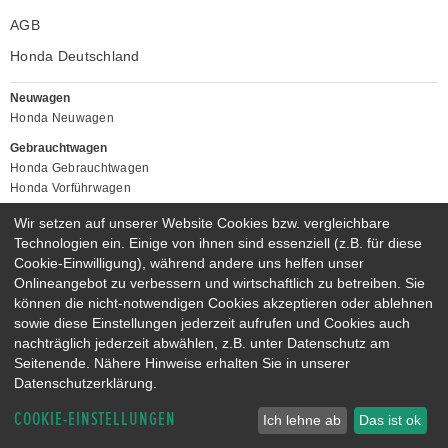
AGB
Honda Deutschland
Neuwagen
Honda Neuwagen
Gebrauchtwagen
Honda Gebrauchtwagen
Honda Vorführwagen
Gesamtbestand
Wir setzen auf unserer Website Cookies bzw. vergleichbare
NEUWAGENMODELLE
Technologien ein. Einige von ihnen sind essenziell (z.B. für diese
Cookie-Einwilligung), während andere uns helfen unser
HONDA JAZZ E:HEV
HONDA CIVIC E:HEV
Onlineangebot zu verbessern und wirtschaftlich zu betreiben. Sie
HONDA PRELUDE E:HEV
HONDA HR-V E:HEV
können die nicht-notwendigen Cookies akzeptieren oder ablehnen
HONDA ZR-V E:HEV
HONDA CR-V E:HEV & E:PHEV
sowie diese Einstellungen jederzeit aufrufen und Cookies auch
nachträglich jederzeit abwählen, z.B. unter Datenschutz am
Seitenende. Nähere Hinweise erhalten Sie in unserer
Datenschutzerklärung.
COOKIE-EINSTELLUNGEN
Ich lehne ab
Das ist ok