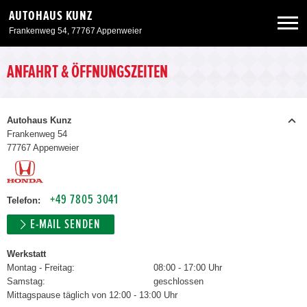
AUTOHAUS KUNZ
Frankenweg 54, 77767 Appenweier
Neuwagen
ANFAHRT & ÖFFNUNGSZEITEN
Gebrauchtwagen
Autohaus Kunz
Frankenweg 54
77767 Appenweier
Angebote
Service & Zubehör
+49 7805 3041
Telefon:
E-MAIL SENDEN
Unser Autohaus
Werkstatt
Montag - Freitag:
08:00 - 17:00 Uhr
Samstag:
geschlossen
Mittagspause täglich von 12:00 - 13:00 Uhr