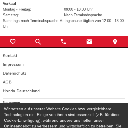
Verkauf
Montag - Freitag:
09:00 - 18:00 Uhr
Samstag:
Nach Terminabsprache
Samstags nach Terminabsprache Mittagspause täglich von 12:00 - 13:00
Uhr
Kontakt
Impressum
Datenschutz
AGB
Honda Deutschland
Neuwagen
Honda Neuwagen
Wir setzen auf unserer Website Cookies bzw. vergleichbare
Technologien ein. Einige von ihnen sind essenziell (z.B. für diese
Gebrauchtwagen
Cookie-Einwilligung), während andere uns helfen unser
Honda Gebrauchtwagen
Onlineangebot zu verbessern und wirtschaftlich zu betreiben. Sie