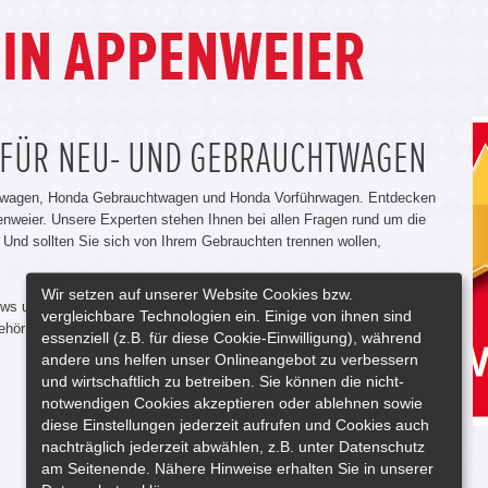
IN APPENWEIER
 FÜR NEU- UND GEBRAUCHTWAGEN
euwagen, Honda Gebrauchtwagen und Honda Vorführwagen. Entdecken
penweier. Unsere Experten stehen Ihnen bei allen Fragen rund um die
 Und sollten Sie sich von Ihrem Gebrauchten trennen wollen,
Wir setzen auf unserer Website Cookies bzw.
 News und unsere Autohaus Angebote. Auch nach der Anschaffung lassen
vergleichbare Technologien ein. Einige von ihnen sind
behör Angeboten sowie unseren Werkstatt Leistungen finden wir für Sie
essenziell (z.B. für diese Cookie-Einwilligung), während
andere uns helfen unser Onlineangebot zu verbessern
und wirtschaftlich zu betreiben. Sie können die nicht-
notwendigen Cookies akzeptieren oder ablehnen sowie
diese Einstellungen jederzeit aufrufen und Cookies auch
nachträglich jederzeit abwählen, z.B. unter Datenschutz
am Seitenende. Nähere Hinweise erhalten Sie in unserer