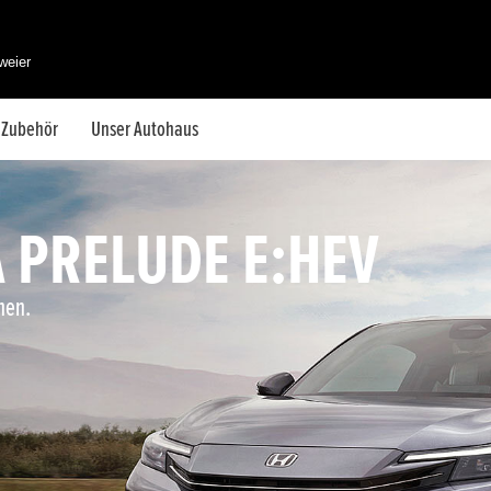
weier
& Zubehör
Unser Autohaus
 PRELUDE E:HEV
hen.