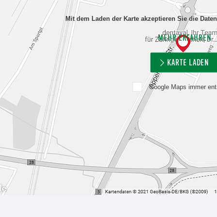
Mit dem Laden der Karte akzeptieren Sie die Date
MEHR ERFAHREN
KARTE LADEN
Google Maps immer ent