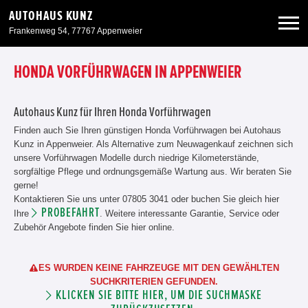
AUTOHAUS KUNZ
Frankenweg 54, 77767 Appenweier
Neuwagen
HONDA VORFÜHRWAGEN IN APPENWEIER
Gebrauchtwagen
Autohaus Kunz für Ihren Honda Vorführwagen
Finden auch Sie Ihren günstigen Honda Vorführwagen bei Autohaus
Kunz in Appenweier. Als Alternative zum Neuwagenkauf zeichnen sich
Angebote
unsere Vorführwagen Modelle durch niedrige Kilometerstände,
sorgfältige Pflege und ordnungsgemäße Wartung aus. Wir beraten Sie
gerne!
Service & Zubehör
Kontaktieren Sie uns unter 07805 3041 oder buchen Sie gleich hier
PROBEFAHRT
Ihre
. Weitere interessante Garantie, Service oder
Zubehör Angebote finden Sie hier online.
Unser Autohaus
ES WURDEN KEINE FAHRZEUGE MIT DEN GEWÄHLTEN
SUCHKRITERIEN GEFUNDEN.
KLICKEN SIE BITTE HIER, UM DIE SUCHMASKE